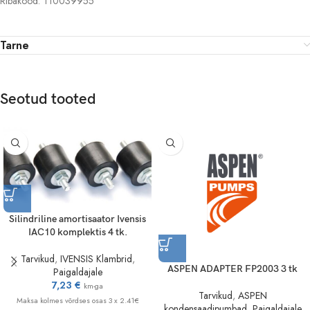
Ribakood: T10039955
Tarne
Seotud tooted
Silindriline amortisaator Ivensis
IAC10 komplektis 4 tk.
Tarvikud
,
IVENSIS Klambrid
,
ASPEN ADAPTER FP2003 3 tk
Paigaldajale
7,23
€
km-ga
Tarvikud
,
ASPEN
Maksa kolmes võrdses osas 3 x 2.41€
kondensaadipumbad
,
Paigaldajale