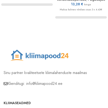
13,28
€
km-ga
Maksa kolmes võrdses osas 3 x 4.43€
Sinu partner kvaliteetsete kliimalahenduste maailmas
Klienditugi: info@kliimapood24.ee
KLIIMASEADMED