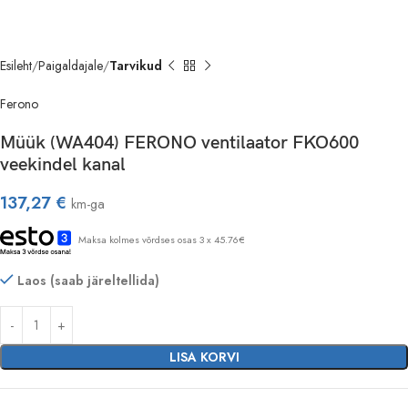
Esileht
Paigaldajale
Tarvikud
Ferono
Müük (WA404) FERONO ventilaator FKO600
veekindel kanal
137,27
€
km-ga
Maksa kolmes võrdses osas 3 x 45.76€
Laos (saab järeltellida)
LISA KORVI