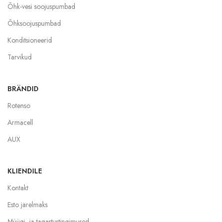
Õhk-vesi soojuspumbad
Õhksoojuspumbad
Konditsioneerid
Tarvikud
BRÄNDID
Rotenso
Armacell
AUX
KLIENDILE
Kontakt
Esto järelmaks
Müügi- ja tagastustingimused