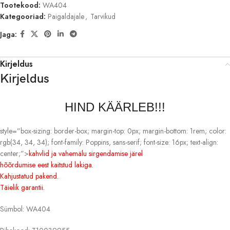
Tootekood:
WA404
Kategooriad:
Paigaldajale
,
Tarvikud
Jaga:
Kirjeldus
Kirjeldus
HIND KÄÄRLEB!!!
style=”box-sizing: border-box; margin-top: 0px; margin-bottom: 1rem; color:
rgb(34, 34, 34); font-family: Poppins, sans-serif; font-size: 16px; text-align:
center;”>
kahvlid ja vahemälu sirgendamise järel
hõõrdumise eest kaitstud lakiga.
Kahjustatud pakend.
Täielik garantii.
Sümbol: WA404