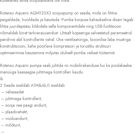
küttekehad ainsa soojusallikana üle võtta.
Rotenso Aquami AQM120X3 soojuspump on seade, mida on lihtne
paigaldada, hooldada ja kasutada. Pumba korpuse kaheukseline disain tagab
lihtsa juurdepääsu kõikidele selle komponentidele ning USB-funktsioon
võimaldab kiiret tarkvarauuendust. Lihtsalt kopeerige salvestatud parameetrid
pendrive abil kontrollerite vahel. Ühe ventilaatoriga, bioonilise laba mustriga
konstruktsiooni, kahe pöörleva kompressori ja torustiku struktuuri
optimeerimise kasutamine mõjutas oluliselt pumba vaikset töötamist.
Rotenso Aquami pumpa saab juhtida nii mobiilirakenduse kui ka poolakeelse
menüüga kaasaegse juhtmega kontrolleri kaudu.
&
2 Seade sisaldab A1M&nb;0 sisaldab:
– välisseadet
– juhtmega kontrollerit,
– sooja vee paagi andurit,
– plaadivahetit,
– vooluandurit,
– mõõturit,
–