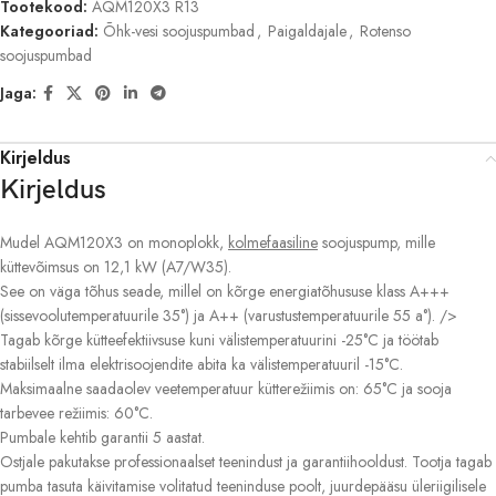
Tootekood:
AQM120X3 R13
Kategooriad:
Õhk-vesi soojuspumbad
,
Paigaldajale
,
Rotenso
soojuspumbad
Jaga:
Kirjeldus
Kirjeldus
Mudel AQM120X3 on monoplokk,
kolmefaasiline
soojuspump, mille
küttevõimsus on 12,1 kW (A7/W35).
See on väga tõhus seade, millel on kõrge energiatõhususe klass A+++
(sissevoolutemperatuurile 35°) ja A++ (varustustemperatuurile 55 a°). />
Tagab kõrge kütteefektiivsuse kuni välistemperatuurini -25°C ja töötab
stabiilselt ilma elektrisoojendite abita ka välistemperatuuril -15°C.
Maksimaalne saadaolev veetemperatuur kütterežiimis on: 65°C ja sooja
tarbevee režiimis: 60°C.
Pumbale kehtib garantii 5 aastat.
Ostjale pakutakse professionaalset teenindust ja garantiihooldust. Tootja tagab
pumba tasuta käivitamise volitatud teeninduse poolt, juurdepääsu üleriigilisele