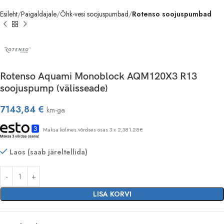
Esileht
Paigaldajale
Õhk-vesi soojuspumbad
Rotenso soojuspumbad
Rotenso Aquami Monoblock AQM120X3 R13
soojuspump (välisseade)
7143,84
€
km-ga
Maksa kolmes võrdses osas 3 x 2,381.28€
Laos (saab järeltellida)
LISA KORVI