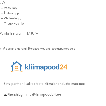
, />
– veepump,
– kaitseklapp,
– õhutusklapp,
– Y-tüüpi veefilter
Pumba transport – TASUTA
> 5-aastane garantii Rotenso Aquami soojuspumpadele.
Sinu partner kvaliteetsete kliimalahenduste maailmas
Klienditugi: info@kliimapood24.ee