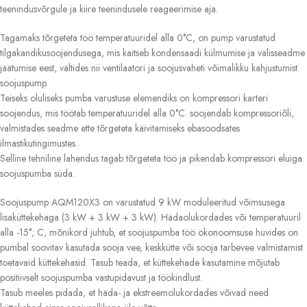
teenindusvõrgule ja kiire teenindusele reageerimise aja.
Tagamaks tõrgeteta töö temperatuuridel alla 0°C, on pump varustatud
tilgakandikusoojendusega, mis kaitseb kondensaadi külmumise ja välisseadme
jäätumise eest, vältides nii ventilaatori ja soojusvaheti võimalikku kahjustumist.
soojuspump.
Teiseks oluliseks pumba varustuse elemendiks on kompressori karteri
soojendus, mis töötab temperatuuridel alla 0°C. soojendab kompressoriõli,
valmistades seadme ette tõrgeteta käivitamiseks ebasoodsates
ilmastikutingimustes.
Selline tehniline lahendus tagab tõrgeteta töö ja pikendab kompressori eluiga.
soojuspumba süda.
Soojuspump AQM120X3 on varustatud 9 kW moduleeritud võimsusega
lisaküttekehaga (3 kW + 3 kW + 3 kW). Hädaolukordades või temperatuuril
alla -15°; C, mõnikord juhtub, et soojuspumba töö ökonoomsuse huvides on
pumbal soovitav kasutada sooja vee, keskkütte või sooja tarbevee valmistamist
toetavaid küttekehasid. Tasub teada, et küttekehade kasutamine mõjutab
positiivselt soojuspumba vastupidavust ja töökindlust.
Tasub meeles pidada, et häda- ja ekstreemolukordades võivad need